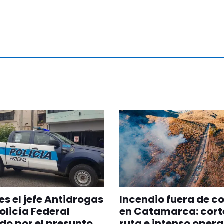
es el jefe Antidrogas
Incendio fuera de co
Policía Federal
en Catamarca: cort
do por el presunto
ruta e intenso opera