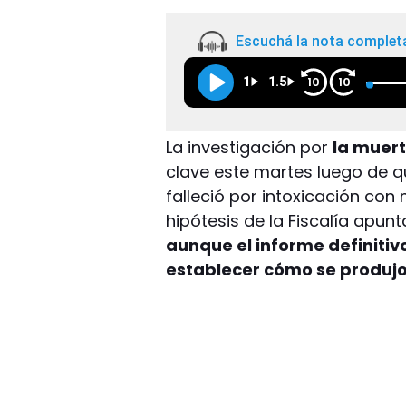
Escuchá la nota complet
1
1.5
10
10
La investigación por
la muer
clave este martes luego de q
falleció por intoxicación con
hipótesis de la Fiscalía apunt
aunque el informe definiti
establecer cómo se produjo