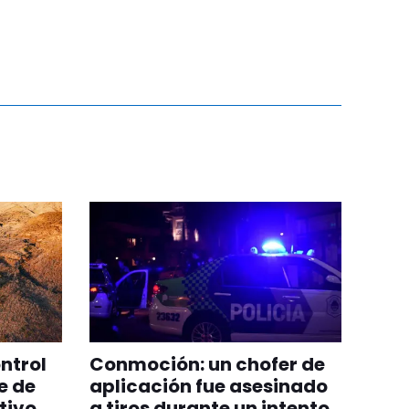
ntrol
Conmoción: un chofer de
e de
aplicación fue asesinado
tivo
a tiros durante un intento