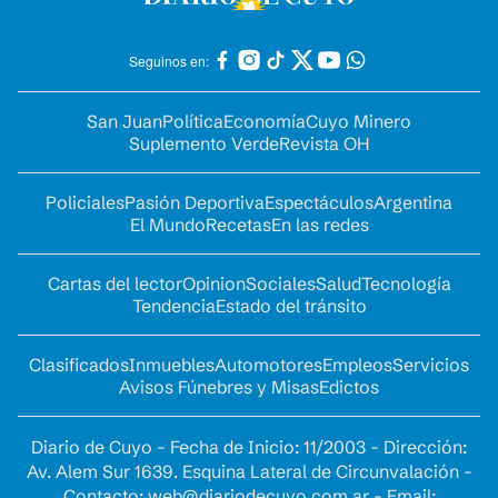
Seguinos en:
San Juan
Política
Economía
Cuyo Minero
Suplemento Verde
Revista OH
Policiales
Pasión Deportiva
Espectáculos
Argentina
El Mundo
Recetas
En las redes
Cartas del lector
Opinion
Sociales
Salud
Tecnología
Tendencia
Estado del tránsito
Clasificados
Inmuebles
Automotores
Empleos
Servicios
Avisos Fúnebres y Misas
Edictos
Diario de Cuyo - Fecha de Inicio: 11/2003 - Dirección:
Av. Alem Sur 1639. Esquina Lateral de Circunvalación -
Contacto:
web@diariodecuyo.com.ar
- Email: