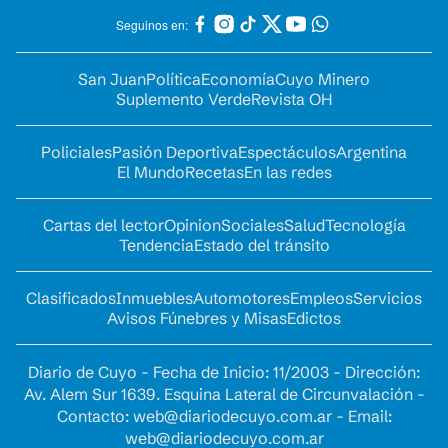
Seguinos en:
San Juan
Política
Economía
Cuyo Minero
Suplemento Verde
Revista OH
Policiales
Pasión Deportiva
Espectáculos
Argentina
El Mundo
Recetas
En las redes
Cartas del lector
Opinion
Sociales
Salud
Tecnología
Tendencia
Estado del tránsito
Clasificados
Inmuebles
Automotores
Empleos
Servicios
Avisos Fúnebres y Misas
Edictos
Diario de Cuyo - Fecha de Inicio: 11/2003 - Dirección:
Av. Alem Sur 1639. Esquina Lateral de Circunvalación -
Contacto:
web@diariodecuyo.com.ar
- Email:
web@diariodecuyo.com.ar