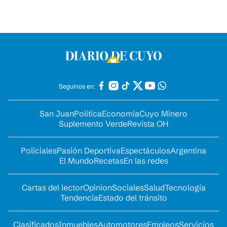
Seguinos en:
San Juan
Política
Economía
Cuyo Minero
Suplemento Verde
Revista OH
Policiales
Pasión Deportiva
Espectáculos
Argentina
El Mundo
Recetas
En las redes
Cartas del lector
Opinion
Sociales
Salud
Tecnología
Tendencia
Estado del tránsito
Clasificados
Inmuebles
Automotores
Empleos
Servicios