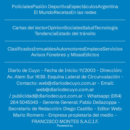
Policiales
Pasión Deportiva
Espectáculos
Argentina
El Mundo
Recetas
En las redes
Cartas del lector
Opinion
Sociales
Salud
Tecnología
Tendencia
Estado del tránsito
Clasificados
Inmuebles
Automotores
Empleos
Servicios
Avisos Fúnebres y Misas
Edictos
Diario de Cuyo - Fecha de Inicio: 11/2003 - Dirección:
Av. Alem Sur 1639. Esquina Lateral de Circunvalación -
Contacto:
web@diariodecuyo.com.ar
- Email:
web@diariodecuyo.com.ar
/
publicidad@diariodecuyo.com.ar
-
Whatsapp: (054)
264 5045343 - Gerente General: Pablo Dellazoppa -
Secretario de Redacción: Diego Castillo - Editor Web:
Mario Romero - Empresa propietaria del medio -
FRANCISCO MONTES S.A.C.I.F.