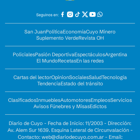
Seguinos en:
San Juan
Política
Economía
Cuyo Minero
Suplemento Verde
Revista OH
Policiales
Pasión Deportiva
Espectáculos
Argentina
El Mundo
Recetas
En las redes
Cartas del lector
Opinion
Sociales
Salud
Tecnología
Tendencia
Estado del tránsito
Clasificados
Inmuebles
Automotores
Empleos
Servicios
Avisos Fúnebres y Misas
Edictos
Diario de Cuyo - Fecha de Inicio: 11/2003 - Dirección:
Av. Alem Sur 1639. Esquina Lateral de Circunvalación -
Contacto:
web@diariodecuyo.com.ar
- Email: