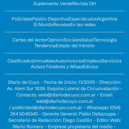
Suplemento Verde
Revista OH
Policiales
Pasión Deportiva
Espectáculos
Argentina
El Mundo
Recetas
En las redes
Cartas del lector
Opinion
Sociales
Salud
Tecnología
Tendencia
Estado del tránsito
Clasificados
Inmuebles
Automotores
Empleos
Servicios
Avisos Fúnebres y Misas
Edictos
Diario de Cuyo - Fecha de Inicio: 11/2003 - Dirección:
Av. Alem Sur 1639. Esquina Lateral de Circunvalación -
Contacto:
web@diariodecuyo.com.ar
- Email:
web@diariodecuyo.com.ar
/
publicidad@diariodecuyo.com.ar
-
Whatsapp: (054)
264 5045343 - Gerente General: Pablo Dellazoppa -
Secretario de Redacción: Diego Castillo - Editor Web:
Mario Romero - Empresa propietaria del medio -