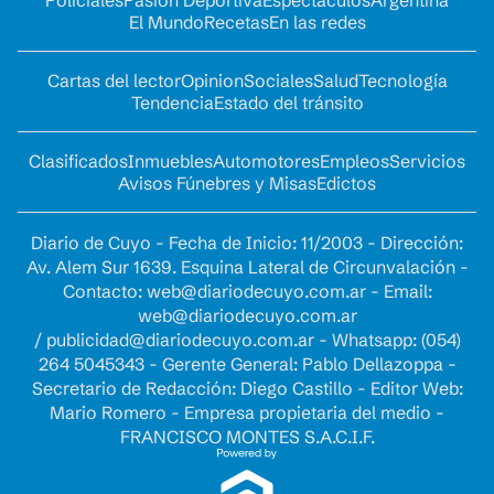
Policiales
Pasión Deportiva
Espectáculos
Argentina
El Mundo
Recetas
En las redes
Cartas del lector
Opinion
Sociales
Salud
Tecnología
Tendencia
Estado del tránsito
Clasificados
Inmuebles
Automotores
Empleos
Servicios
Avisos Fúnebres y Misas
Edictos
Diario de Cuyo - Fecha de Inicio: 11/2003 - Dirección:
Av. Alem Sur 1639. Esquina Lateral de Circunvalación -
Contacto:
web@diariodecuyo.com.ar
- Email:
web@diariodecuyo.com.ar
/
publicidad@diariodecuyo.com.ar
-
Whatsapp: (054)
264 5045343 - Gerente General: Pablo Dellazoppa -
Secretario de Redacción: Diego Castillo - Editor Web:
Mario Romero - Empresa propietaria del medio -
FRANCISCO MONTES S.A.C.I.F.