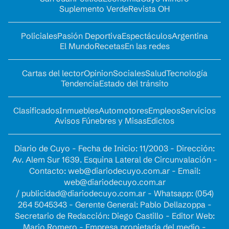
Suplemento Verde
Revista OH
Policiales
Pasión Deportiva
Espectáculos
Argentina
El Mundo
Recetas
En las redes
Cartas del lector
Opinion
Sociales
Salud
Tecnología
Tendencia
Estado del tránsito
Clasificados
Inmuebles
Automotores
Empleos
Servicios
Avisos Fúnebres y Misas
Edictos
Diario de Cuyo - Fecha de Inicio: 11/2003 - Dirección:
Av. Alem Sur 1639. Esquina Lateral de Circunvalación -
Contacto:
web@diariodecuyo.com.ar
- Email:
web@diariodecuyo.com.ar
/
publicidad@diariodecuyo.com.ar
-
Whatsapp: (054)
264 5045343 - Gerente General: Pablo Dellazoppa -
Secretario de Redacción: Diego Castillo - Editor Web:
Mario Romero - Empresa propietaria del medio -