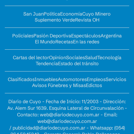
San Juan
Política
Economía
Cuyo Minero
Suplemento Verde
Revista OH
Policiales
Pasión Deportiva
Espectáculos
Argentina
El Mundo
Recetas
En las redes
Cartas del lector
Opinion
Sociales
Salud
Tecnología
Tendencia
Estado del tránsito
Clasificados
Inmuebles
Automotores
Empleos
Servicios
Avisos Fúnebres y Misas
Edictos
Diario de Cuyo - Fecha de Inicio: 11/2003 - Dirección:
Av. Alem Sur 1639. Esquina Lateral de Circunvalación -
Contacto:
web@diariodecuyo.com.ar
- Email:
web@diariodecuyo.com.ar
/
publicidad@diariodecuyo.com.ar
-
Whatsapp: (054)