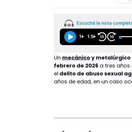
Escuchá la nota complet
1
1.5
10
10
Un
mecánico
y metalúrgico
febrero de 2026
a tres años 
el
delito de abuso sexual a
años de edad, en un caso oc