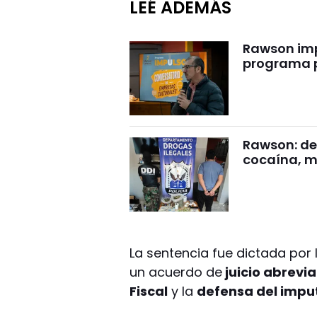
LEÉ ADEMÁS
Rawson impu
programa p
Rawson: det
cocaína, m
La sentencia fue dictada por 
un acuerdo de
juicio abrevi
Fiscal
y la
defensa del impu