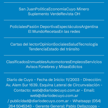
San Juan
Política
Economía
Cuyo Minero
Suplemento Verde
Revista OH
Policiales
Pasión Deportiva
Espectáculos
Argentina
El Mundo
Recetas
En las redes
Cartas del lector
Opinion
Sociales
Salud
Tecnología
Tendencia
Estado del tránsito
Clasificados
Inmuebles
Automotores
Empleos
Servicios
Avisos Fúnebres y Misas
Edictos
Diario de Cuyo - Fecha de Inicio: 11/2003 - Dirección:
Av. Alem Sur 1639. Esquina Lateral de Circunvalación -
Contacto:
web@diariodecuyo.com.ar
- Email:
web@diariodecuyo.com.ar
/
publicidad@diariodecuyo.com.ar
-
Whatsapp: (054)
264 5045343 - Gerente General: Pablo Dellazoppa -