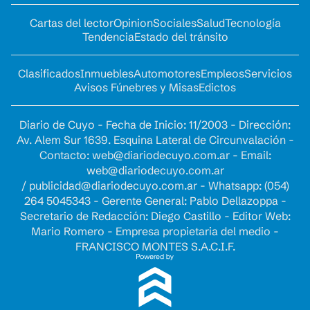
Cartas del lector
Opinion
Sociales
Salud
Tecnología
Tendencia
Estado del tránsito
Clasificados
Inmuebles
Automotores
Empleos
Servicios
Avisos Fúnebres y Misas
Edictos
Diario de Cuyo - Fecha de Inicio: 11/2003 - Dirección:
Av. Alem Sur 1639. Esquina Lateral de Circunvalación -
Contacto:
web@diariodecuyo.com.ar
- Email:
web@diariodecuyo.com.ar
/
publicidad@diariodecuyo.com.ar
-
Whatsapp: (054)
264 5045343 - Gerente General: Pablo Dellazoppa -
Secretario de Redacción: Diego Castillo - Editor Web:
Mario Romero - Empresa propietaria del medio -
FRANCISCO MONTES S.A.C.I.F.