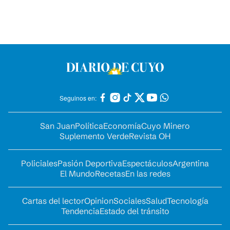
Seguinos en:
San Juan
Política
Economía
Cuyo Minero
Suplemento Verde
Revista OH
Policiales
Pasión Deportiva
Espectáculos
Argentina
El Mundo
Recetas
En las redes
Cartas del lector
Opinion
Sociales
Salud
Tecnología
Tendencia
Estado del tránsito