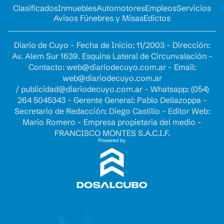
Clasificados
Inmuebles
Automotores
Empleos
Servicios
Avisos Fúnebres y Misas
Edictos
Diario de Cuyo - Fecha de Inicio: 11/2003 - Dirección:
Av. Alem Sur 1639. Esquina Lateral de Circunvalación -
Contacto:
web@diariodecuyo.com.ar
- Email:
web@diariodecuyo.com.ar
/
publicidad@diariodecuyo.com.ar
-
Whatsapp: (054)
264 5045343 - Gerente General: Pablo Dellazoppa -
Secretario de Redacción: Diego Castillo - Editor Web:
Mario Romero - Empresa propietaria del medio -
FRANCISCO MONTES S.A.C.I.F.