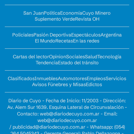
San Juan
Política
Economía
Cuyo Minero
Suplemento Verde
Revista OH
Policiales
Pasión Deportiva
Espectáculos
Argentina
El Mundo
Recetas
En las redes
Cartas del lector
Opinion
Sociales
Salud
Tecnología
Tendencia
Estado del tránsito
Clasificados
Inmuebles
Automotores
Empleos
Servicios
Avisos Fúnebres y Misas
Edictos
Diario de Cuyo - Fecha de Inicio: 11/2003 - Dirección:
Av. Alem Sur 1639. Esquina Lateral de Circunvalación -
Contacto:
web@diariodecuyo.com.ar
- Email:
web@diariodecuyo.com.ar
/
publicidad@diariodecuyo.com.ar
-
Whatsapp: (054)
264 5045343 - Gerente General: Pablo Dellazoppa -