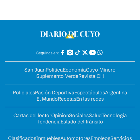
Seguinos en:
San Juan
Política
Economía
Cuyo Minero
Suplemento Verde
Revista OH
Policiales
Pasión Deportiva
Espectáculos
Argentina
El Mundo
Recetas
En las redes
Cartas del lector
Opinion
Sociales
Salud
Tecnología
Tendencia
Estado del tránsito
Clasificados
Inmuebles
Automotores
Empleos
Servicios