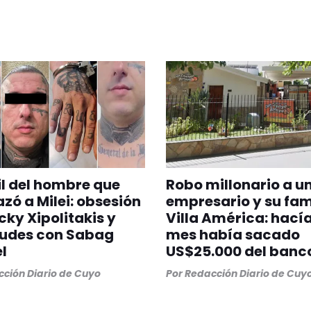
fil del hombre que
Robo millonario a u
ó a Milei: obsesión
empresario y su fam
cky Xipolitakis y
Villa América: hací
tudes con Sabag
mes había sacado
l
US$25.000 del banc
ción Diario de Cuyo
Por
Redacción Diario de Cuy