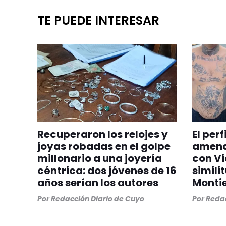
TE PUEDE INTERESAR
Recuperaron los relojes y
El per
joyas robadas en el golpe
amenaz
millonario a una joyería
con Vi
céntrica: dos jóvenes de 16
simili
años serían los autores
Montie
Por
Redacción Diario de Cuyo
Por
Redac