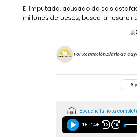
El imputado, acusado de seis estafa
millones de pesos, buscará resarcir a
Por
Redacción Diario de Cuy
Agr
Escuchá la nota complet
1
1.5
10
10