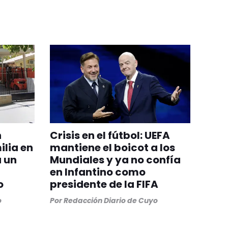
n
Crisis en el fútbol: UEFA
ilia en
mantiene el boicot a los
a un
Mundiales y ya no confía
en Infantino como
o
presidente de la FIFA
o
Por
Redacción Diario de Cuyo