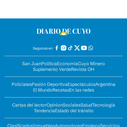
Seguinos en:
San Juan
Política
Economía
Cuyo Minero
Suplemento Verde
Revista OH
Policiales
Pasión Deportiva
Espectáculos
Argentina
El Mundo
Recetas
En las redes
Cartas del lector
Opinion
Sociales
Salud
Tecnología
Tendencia
Estado del tránsito
Clasificados
Inmuebles
Automotores
Empleos
Servicios