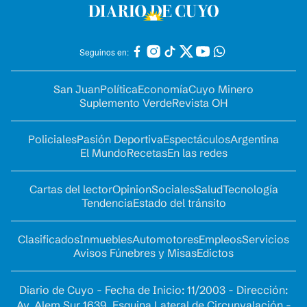
Seguinos en:
San Juan
Política
Economía
Cuyo Minero
Suplemento Verde
Revista OH
Policiales
Pasión Deportiva
Espectáculos
Argentina
El Mundo
Recetas
En las redes
Cartas del lector
Opinion
Sociales
Salud
Tecnología
Tendencia
Estado del tránsito
Clasificados
Inmuebles
Automotores
Empleos
Servicios
Avisos Fúnebres y Misas
Edictos
Diario de Cuyo - Fecha de Inicio: 11/2003 - Dirección:
Av. Alem Sur 1639. Esquina Lateral de Circunvalación -