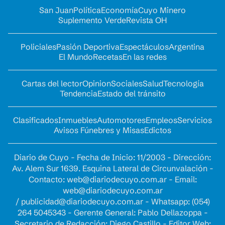
San Juan
Política
Economía
Cuyo Minero
Suplemento Verde
Revista OH
Policiales
Pasión Deportiva
Espectáculos
Argentina
El Mundo
Recetas
En las redes
Cartas del lector
Opinion
Sociales
Salud
Tecnología
Tendencia
Estado del tránsito
Clasificados
Inmuebles
Automotores
Empleos
Servicios
Avisos Fúnebres y Misas
Edictos
Diario de Cuyo - Fecha de Inicio: 11/2003 - Dirección:
Av. Alem Sur 1639. Esquina Lateral de Circunvalación -
Contacto:
web@diariodecuyo.com.ar
- Email:
web@diariodecuyo.com.ar
/
publicidad@diariodecuyo.com.ar
-
Whatsapp: (054)
264 5045343 - Gerente General: Pablo Dellazoppa -
Secretario de Redacción: Diego Castillo - Editor Web: