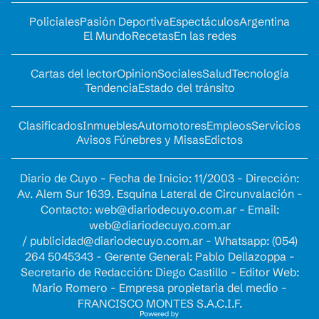
Policiales
Pasión Deportiva
Espectáculos
Argentina
El Mundo
Recetas
En las redes
Cartas del lector
Opinion
Sociales
Salud
Tecnología
Tendencia
Estado del tránsito
Clasificados
Inmuebles
Automotores
Empleos
Servicios
Avisos Fúnebres y Misas
Edictos
Diario de Cuyo - Fecha de Inicio: 11/2003 - Dirección:
Av. Alem Sur 1639. Esquina Lateral de Circunvalación -
Contacto:
web@diariodecuyo.com.ar
- Email:
web@diariodecuyo.com.ar
/
publicidad@diariodecuyo.com.ar
-
Whatsapp: (054)
264 5045343 - Gerente General: Pablo Dellazoppa -
Secretario de Redacción: Diego Castillo - Editor Web:
Mario Romero - Empresa propietaria del medio -
FRANCISCO MONTES S.A.C.I.F.