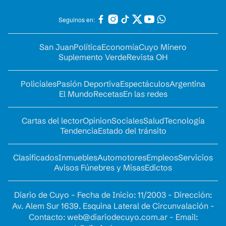
Seguinos en:
San Juan
Política
Economía
Cuyo Minero
Suplemento Verde
Revista OH
Policiales
Pasión Deportiva
Espectáculos
Argentina
El Mundo
Recetas
En las redes
Cartas del lector
Opinion
Sociales
Salud
Tecnología
Tendencia
Estado del tránsito
Clasificados
Inmuebles
Automotores
Empleos
Servicios
Avisos Fúnebres y Misas
Edictos
Diario de Cuyo - Fecha de Inicio: 11/2003 - Dirección:
Av. Alem Sur 1639. Esquina Lateral de Circunvalación -
Contacto:
web@diariodecuyo.com.ar
- Email: