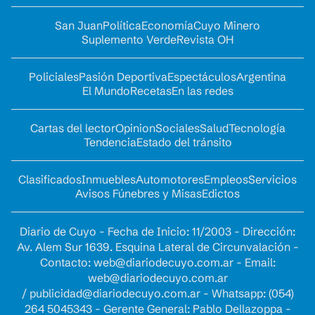
San Juan
Política
Economía
Cuyo Minero
Suplemento Verde
Revista OH
Policiales
Pasión Deportiva
Espectáculos
Argentina
El Mundo
Recetas
En las redes
Cartas del lector
Opinion
Sociales
Salud
Tecnología
Tendencia
Estado del tránsito
Clasificados
Inmuebles
Automotores
Empleos
Servicios
Avisos Fúnebres y Misas
Edictos
Diario de Cuyo - Fecha de Inicio: 11/2003 - Dirección:
Av. Alem Sur 1639. Esquina Lateral de Circunvalación -
Contacto:
web@diariodecuyo.com.ar
- Email:
web@diariodecuyo.com.ar
/
publicidad@diariodecuyo.com.ar
-
Whatsapp: (054)
264 5045343 - Gerente General: Pablo Dellazoppa -