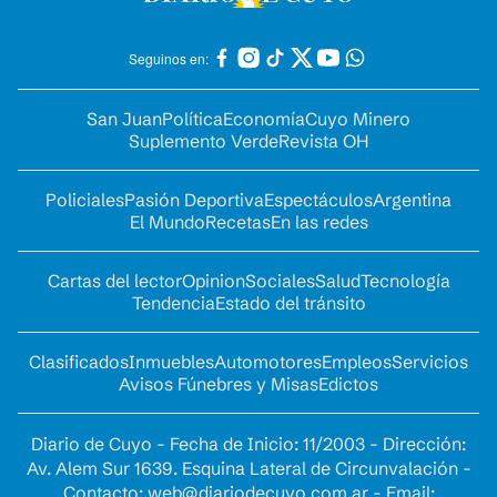
Seguinos en:
San Juan
Política
Economía
Cuyo Minero
Suplemento Verde
Revista OH
Policiales
Pasión Deportiva
Espectáculos
Argentina
El Mundo
Recetas
En las redes
Cartas del lector
Opinion
Sociales
Salud
Tecnología
Tendencia
Estado del tránsito
Clasificados
Inmuebles
Automotores
Empleos
Servicios
Avisos Fúnebres y Misas
Edictos
Diario de Cuyo - Fecha de Inicio: 11/2003 - Dirección:
Av. Alem Sur 1639. Esquina Lateral de Circunvalación -
Contacto:
web@diariodecuyo.com.ar
- Email: