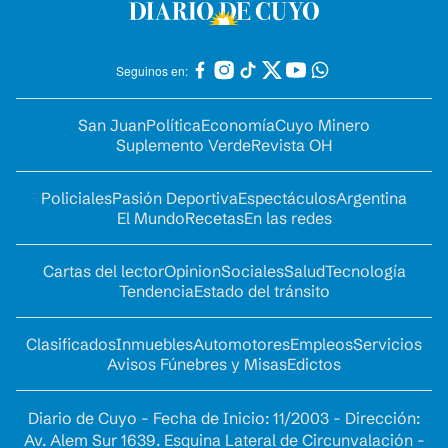
Seguinos en:
San Juan
Política
Economía
Cuyo Minero
Suplemento Verde
Revista OH
Policiales
Pasión Deportiva
Espectáculos
Argentina
El Mundo
Recetas
En las redes
Cartas del lector
Opinion
Sociales
Salud
Tecnología
Tendencia
Estado del tránsito
Clasificados
Inmuebles
Automotores
Empleos
Servicios
Avisos Fúnebres y Misas
Edictos
Diario de Cuyo - Fecha de Inicio: 11/2003 - Dirección:
Av. Alem Sur 1639. Esquina Lateral de Circunvalación -