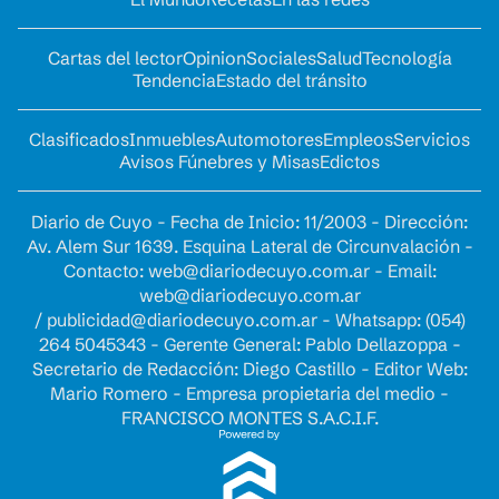
Cartas del lector
Opinion
Sociales
Salud
Tecnología
Tendencia
Estado del tránsito
Clasificados
Inmuebles
Automotores
Empleos
Servicios
Avisos Fúnebres y Misas
Edictos
Diario de Cuyo - Fecha de Inicio: 11/2003 - Dirección:
Av. Alem Sur 1639. Esquina Lateral de Circunvalación -
Contacto:
web@diariodecuyo.com.ar
- Email:
web@diariodecuyo.com.ar
/
publicidad@diariodecuyo.com.ar
-
Whatsapp: (054)
264 5045343 - Gerente General: Pablo Dellazoppa -
Secretario de Redacción: Diego Castillo - Editor Web:
Mario Romero - Empresa propietaria del medio -
FRANCISCO MONTES S.A.C.I.F.