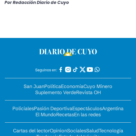
Por
Redacción Diario de Cuyo
Seguinos en:
San Juan
Política
Economía
Cuyo Minero
Suplemento Verde
Revista OH
Policiales
Pasión Deportiva
Espectáculos
Argentina
El Mundo
Recetas
En las redes
Cartas del lector
Opinion
Sociales
Salud
Tecnología