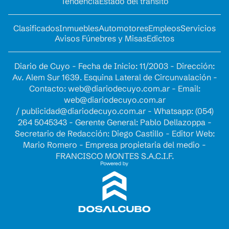
Tendencia
Estado del tránsito
Clasificados
Inmuebles
Automotores
Empleos
Servicios
Avisos Fúnebres y Misas
Edictos
Diario de Cuyo - Fecha de Inicio: 11/2003 - Dirección:
Av. Alem Sur 1639. Esquina Lateral de Circunvalación -
Contacto:
web@diariodecuyo.com.ar
- Email:
web@diariodecuyo.com.ar
/
publicidad@diariodecuyo.com.ar
-
Whatsapp: (054)
264 5045343 - Gerente General: Pablo Dellazoppa -
Secretario de Redacción: Diego Castillo - Editor Web:
Mario Romero - Empresa propietaria del medio -
FRANCISCO MONTES S.A.C.I.F.