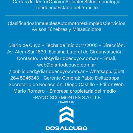
Cartas del lector
Opinion
Sociales
Salud
Tecnología
Tendencia
Estado del tránsito
Clasificados
Inmuebles
Automotores
Empleos
Servicios
Avisos Fúnebres y Misas
Edictos
Diario de Cuyo - Fecha de Inicio: 11/2003 - Dirección:
Av. Alem Sur 1639. Esquina Lateral de Circunvalación -
Contacto:
web@diariodecuyo.com.ar
- Email:
web@diariodecuyo.com.ar
/
publicidad@diariodecuyo.com.ar
-
Whatsapp: (054)
264 5045343 - Gerente General: Pablo Dellazoppa -
Secretario de Redacción: Diego Castillo - Editor Web:
Mario Romero - Empresa propietaria del medio -
FRANCISCO MONTES S.A.C.I.F.