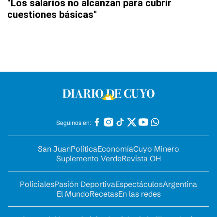
"Los salarios no alcanzan para cubrir
cuestiones básicas"
Seguinos en:
San Juan
Política
Economía
Cuyo Minero
Suplemento Verde
Revista OH
Policiales
Pasión Deportiva
Espectáculos
Argentina
El Mundo
Recetas
En las redes