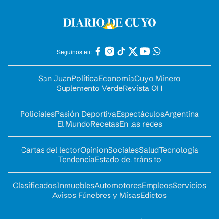
Seguinos en:
San Juan
Política
Economía
Cuyo Minero
Suplemento Verde
Revista OH
Policiales
Pasión Deportiva
Espectáculos
Argentina
El Mundo
Recetas
En las redes
Cartas del lector
Opinion
Sociales
Salud
Tecnología
Tendencia
Estado del tránsito
Clasificados
Inmuebles
Automotores
Empleos
Servicios
Avisos Fúnebres y Misas
Edictos