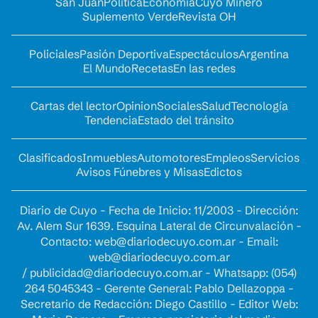
San Juan
Política
Economía
Cuyo Minero
Suplemento Verde
Revista OH
Policiales
Pasión Deportiva
Espectáculos
Argentina
El Mundo
Recetas
En las redes
Cartas del lector
Opinion
Sociales
Salud
Tecnología
Tendencia
Estado del tránsito
Clasificados
Inmuebles
Automotores
Empleos
Servicios
Avisos Fúnebres y Misas
Edictos
Diario de Cuyo - Fecha de Inicio: 11/2003 - Dirección:
Av. Alem Sur 1639. Esquina Lateral de Circunvalación -
Contacto:
web@diariodecuyo.com.ar
- Email:
web@diariodecuyo.com.ar
/
publicidad@diariodecuyo.com.ar
-
Whatsapp: (054)
264 5045343 - Gerente General: Pablo Dellazoppa -
Secretario de Redacción: Diego Castillo - Editor Web: