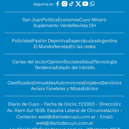
Seguinos en:
San Juan
Política
Economía
Cuyo Minero
Suplemento Verde
Revista OH
Policiales
Pasión Deportiva
Espectáculos
Argentina
El Mundo
Recetas
En las redes
Cartas del lector
Opinion
Sociales
Salud
Tecnología
Tendencia
Estado del tránsito
Clasificados
Inmuebles
Automotores
Empleos
Servicios
Avisos Fúnebres y Misas
Edictos
Diario de Cuyo - Fecha de Inicio: 11/2003 - Dirección:
Av. Alem Sur 1639. Esquina Lateral de Circunvalación -
Contacto:
web@diariodecuyo.com.ar
- Email:
web@diariodecuyo.com.ar