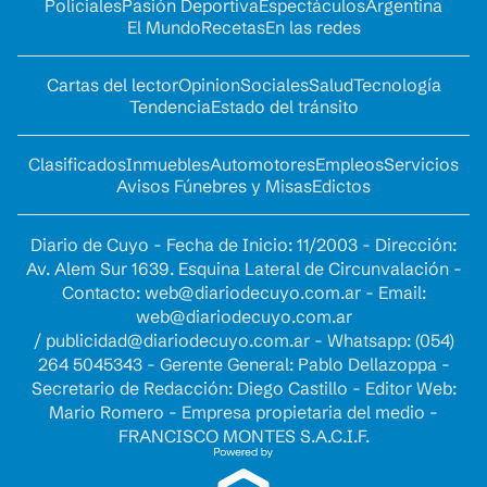
Policiales
Pasión Deportiva
Espectáculos
Argentina
El Mundo
Recetas
En las redes
Cartas del lector
Opinion
Sociales
Salud
Tecnología
Tendencia
Estado del tránsito
Clasificados
Inmuebles
Automotores
Empleos
Servicios
Avisos Fúnebres y Misas
Edictos
Diario de Cuyo - Fecha de Inicio: 11/2003 - Dirección:
Av. Alem Sur 1639. Esquina Lateral de Circunvalación -
Contacto:
web@diariodecuyo.com.ar
- Email:
web@diariodecuyo.com.ar
/
publicidad@diariodecuyo.com.ar
-
Whatsapp: (054)
264 5045343 - Gerente General: Pablo Dellazoppa -
Secretario de Redacción: Diego Castillo - Editor Web:
Mario Romero - Empresa propietaria del medio -
FRANCISCO MONTES S.A.C.I.F.