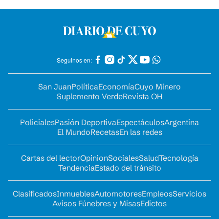
Seguinos en:
San Juan
Política
Economía
Cuyo Minero
Suplemento Verde
Revista OH
Policiales
Pasión Deportiva
Espectáculos
Argentina
El Mundo
Recetas
En las redes
Cartas del lector
Opinion
Sociales
Salud
Tecnología
Tendencia
Estado del tránsito
Clasificados
Inmuebles
Automotores
Empleos
Servicios
Avisos Fúnebres y Misas
Edictos