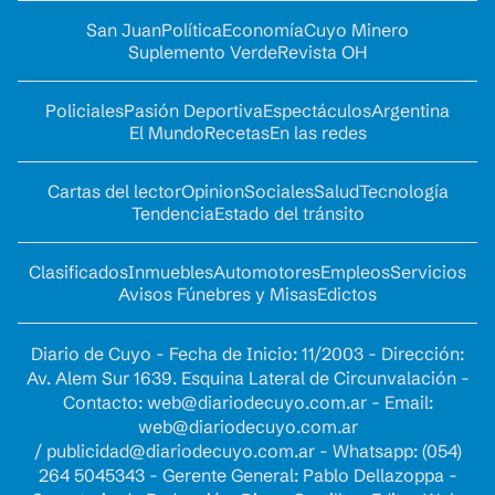
San Juan
Política
Economía
Cuyo Minero
Suplemento Verde
Revista OH
Policiales
Pasión Deportiva
Espectáculos
Argentina
El Mundo
Recetas
En las redes
Cartas del lector
Opinion
Sociales
Salud
Tecnología
Tendencia
Estado del tránsito
Clasificados
Inmuebles
Automotores
Empleos
Servicios
Avisos Fúnebres y Misas
Edictos
Diario de Cuyo - Fecha de Inicio: 11/2003 - Dirección:
Av. Alem Sur 1639. Esquina Lateral de Circunvalación -
Contacto:
web@diariodecuyo.com.ar
- Email:
web@diariodecuyo.com.ar
/
publicidad@diariodecuyo.com.ar
-
Whatsapp: (054)
264 5045343 - Gerente General: Pablo Dellazoppa -