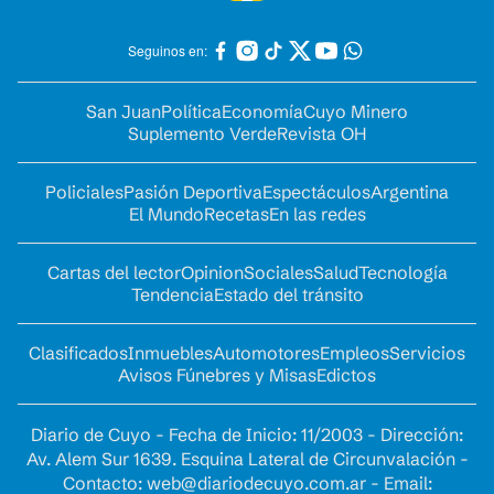
Seguinos en:
San Juan
Política
Economía
Cuyo Minero
Suplemento Verde
Revista OH
Policiales
Pasión Deportiva
Espectáculos
Argentina
El Mundo
Recetas
En las redes
Cartas del lector
Opinion
Sociales
Salud
Tecnología
Tendencia
Estado del tránsito
Clasificados
Inmuebles
Automotores
Empleos
Servicios
Avisos Fúnebres y Misas
Edictos
Diario de Cuyo - Fecha de Inicio: 11/2003 - Dirección:
Av. Alem Sur 1639. Esquina Lateral de Circunvalación -
Contacto:
web@diariodecuyo.com.ar
- Email: