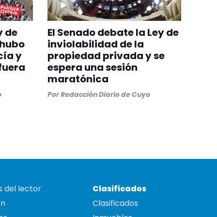
y de
El Senado debate la Ley de
 hubo
inviolabilidad de la
cía y
propiedad privada y se
fuera
espera una sesión
maratónica
o
Por
Redacción Diario de Cuyo
 del lector
Clasificados
on
Clasificados