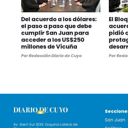
Del acuerdo a los dólares:
El Blo
el paso a paso que debe
acuer
cumplir San Juan para
pidió 
acceder a los US$250
protag
millones de Vicuña
desarr
Por
Redacción Diario de Cuyo
Por
Redac
Seccione
San Juan
Av. Alem Sur 1639. Esquina Lateral de