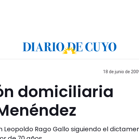
18 de junio de 200
ón domiciliaria
 Menéndez
uan Leopoldo Rago Gallo siguiendo el dictame
r de 70 años.