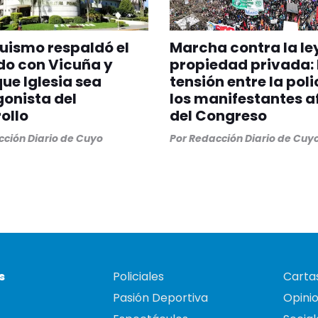
quismo respaldó el
Marcha contra la le
do con Vicuña y
propiedad privada:
que Iglesia sea
tensión entre la poli
onista del
los manifestantes a
ollo
del Congreso
ción Diario de Cuyo
Por
Redacción Diario de Cuy
s
Policiales
Cartas
Pasión Deportiva
Opini