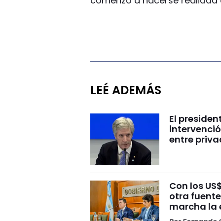
comenzó a hacerse realidad 
LEÉ ADEMÁS
El presiden
intervenció
entre priv
Con los US
otra fuent
marcha la 