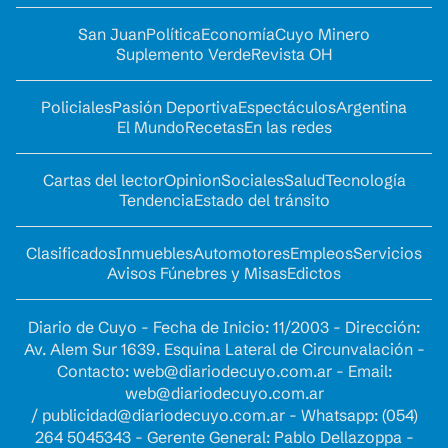
San Juan
Política
Economía
Cuyo Minero
Suplemento Verde
Revista OH
Policiales
Pasión Deportiva
Espectáculos
Argentina
El Mundo
Recetas
En las redes
Cartas del lector
Opinion
Sociales
Salud
Tecnología
Tendencia
Estado del tránsito
Clasificados
Inmuebles
Automotores
Empleos
Servicios
Avisos Fúnebres y Misas
Edictos
Diario de Cuyo - Fecha de Inicio: 11/2003 - Dirección:
Av. Alem Sur 1639. Esquina Lateral de Circunvalación -
Contacto:
web@diariodecuyo.com.ar
- Email:
web@diariodecuyo.com.ar
/
publicidad@diariodecuyo.com.ar
-
Whatsapp: (054)
264 5045343 - Gerente General: Pablo Dellazoppa -