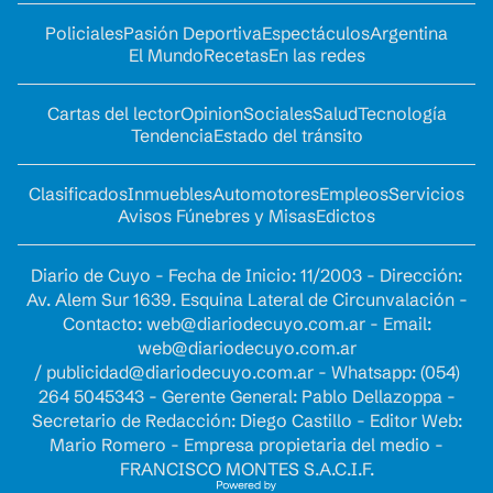
Policiales
Pasión Deportiva
Espectáculos
Argentina
El Mundo
Recetas
En las redes
Cartas del lector
Opinion
Sociales
Salud
Tecnología
Tendencia
Estado del tránsito
Clasificados
Inmuebles
Automotores
Empleos
Servicios
Avisos Fúnebres y Misas
Edictos
Diario de Cuyo - Fecha de Inicio: 11/2003 - Dirección:
Av. Alem Sur 1639. Esquina Lateral de Circunvalación -
Contacto:
web@diariodecuyo.com.ar
- Email:
web@diariodecuyo.com.ar
/
publicidad@diariodecuyo.com.ar
-
Whatsapp: (054)
264 5045343 - Gerente General: Pablo Dellazoppa -
Secretario de Redacción: Diego Castillo - Editor Web:
Mario Romero - Empresa propietaria del medio -
FRANCISCO MONTES S.A.C.I.F.