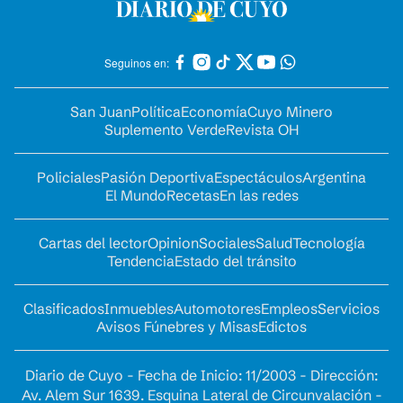
Seguinos en:
San Juan
Política
Economía
Cuyo Minero
Suplemento Verde
Revista OH
Policiales
Pasión Deportiva
Espectáculos
Argentina
El Mundo
Recetas
En las redes
Cartas del lector
Opinion
Sociales
Salud
Tecnología
Tendencia
Estado del tránsito
Clasificados
Inmuebles
Automotores
Empleos
Servicios
Avisos Fúnebres y Misas
Edictos
Diario de Cuyo - Fecha de Inicio: 11/2003 - Dirección:
Av. Alem Sur 1639. Esquina Lateral de Circunvalación -