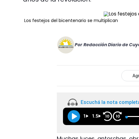
Los festejos del bicentenario se multiplican
Por
Redacción Diario de Cuy
Agr
Escuchá la nota complet
1
1.5
10
10
Muchas luces, antorchas, obr