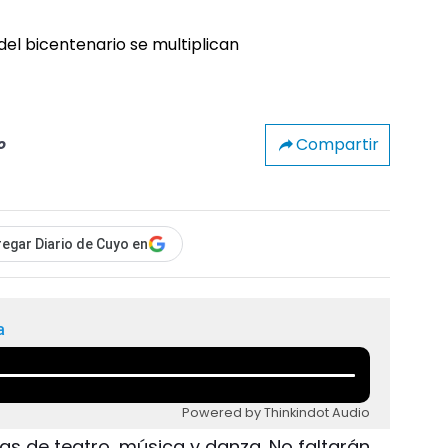
Compartir
o
egar Diario de Cuyo en
a
Powered by Thinkindot Audio
as de teatro, música y danza. No faltarán