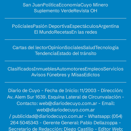
San Juan
Política
Economía
Cuyo Minero
Suplemento Verde
Revista OH
Policiales
Pasión Deportiva
Espectáculos
Argentina
El Mundo
Recetas
En las redes
Cartas del lector
Opinion
Sociales
Salud
Tecnología
Tendencia
Estado del tránsito
Clasificados
Inmuebles
Automotores
Empleos
Servicios
Avisos Fúnebres y Misas
Edictos
Diario de Cuyo - Fecha de Inicio: 11/2003 - Dirección:
Av. Alem Sur 1639. Esquina Lateral de Circunvalación -
Contacto:
web@diariodecuyo.com.ar
- Email:
web@diariodecuyo.com.ar
/
publicidad@diariodecuyo.com.ar
-
Whatsapp: (054)
264 5045343 - Gerente General: Pablo Dellazoppa -
Secretario de Redacción: Diego Castillo - Editor Web: