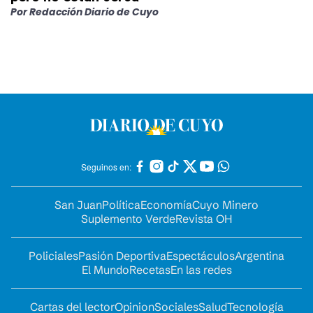
Por
Redacción Diario de Cuyo
Seguinos en:
San Juan
Política
Economía
Cuyo Minero
Suplemento Verde
Revista OH
Policiales
Pasión Deportiva
Espectáculos
Argentina
El Mundo
Recetas
En las redes
Cartas del lector
Opinion
Sociales
Salud
Tecnología