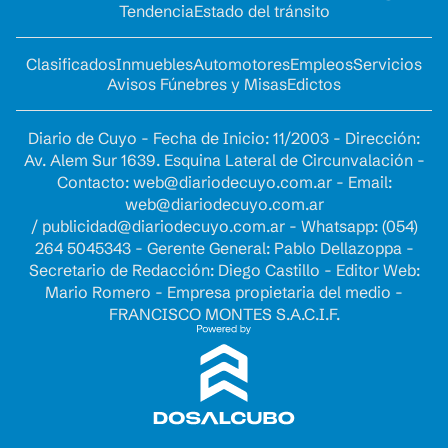
Tendencia
Estado del tránsito
Clasificados
Inmuebles
Automotores
Empleos
Servicios
Avisos Fúnebres y Misas
Edictos
Diario de Cuyo - Fecha de Inicio: 11/2003 - Dirección:
Av. Alem Sur 1639. Esquina Lateral de Circunvalación -
Contacto:
web@diariodecuyo.com.ar
- Email:
web@diariodecuyo.com.ar
/
publicidad@diariodecuyo.com.ar
-
Whatsapp: (054)
264 5045343 - Gerente General: Pablo Dellazoppa -
Secretario de Redacción: Diego Castillo - Editor Web:
Mario Romero - Empresa propietaria del medio -
FRANCISCO MONTES S.A.C.I.F.