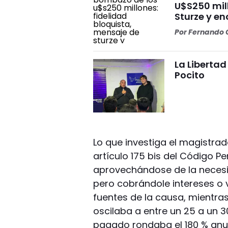
U$S250 mil
Sturze y e
Por
Fernando O
La Liberta
Pocito
Lo que investiga el magistrado
artículo 175 bis del Código P
aprovechándose de la necesid
pero cobrándole intereses o
fuentes de la causa, mientra
oscilaba a entre un 25 a un 3
pagado rondaba el 180 % anual.