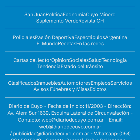
San Juan
Política
Economía
Cuyo Minero
Suplemento Verde
Revista OH
Policiales
Pasión Deportiva
Espectáculos
Argentina
El Mundo
Recetas
En las redes
Cartas del lector
Opinion
Sociales
Salud
Tecnología
Tendencia
Estado del tránsito
Clasificados
Inmuebles
Automotores
Empleos
Servicios
Avisos Fúnebres y Misas
Edictos
Diario de Cuyo - Fecha de Inicio: 11/2003 - Dirección:
Av. Alem Sur 1639. Esquina Lateral de Circunvalación -
Contacto:
web@diariodecuyo.com.ar
- Email:
web@diariodecuyo.com.ar
/
publicidad@diariodecuyo.com.ar
-
Whatsapp: (054)