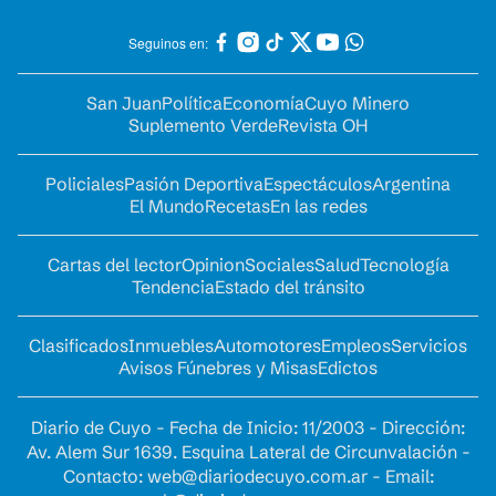
Seguinos en:
San Juan
Política
Economía
Cuyo Minero
Suplemento Verde
Revista OH
Policiales
Pasión Deportiva
Espectáculos
Argentina
El Mundo
Recetas
En las redes
Cartas del lector
Opinion
Sociales
Salud
Tecnología
Tendencia
Estado del tránsito
Clasificados
Inmuebles
Automotores
Empleos
Servicios
Avisos Fúnebres y Misas
Edictos
Diario de Cuyo - Fecha de Inicio: 11/2003 - Dirección:
Av. Alem Sur 1639. Esquina Lateral de Circunvalación -
Contacto:
web@diariodecuyo.com.ar
- Email: