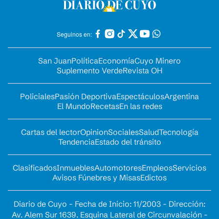
Seguinos en:
San Juan
Política
Economía
Cuyo Minero
Suplemento Verde
Revista OH
Policiales
Pasión Deportiva
Espectáculos
Argentina
El Mundo
Recetas
En las redes
Cartas del lector
Opinion
Sociales
Salud
Tecnología
Tendencia
Estado del tránsito
Clasificados
Inmuebles
Automotores
Empleos
Servicios
Avisos Fúnebres y Misas
Edictos
Diario de Cuyo - Fecha de Inicio: 11/2003 - Dirección:
Av. Alem Sur 1639. Esquina Lateral de Circunvalación -