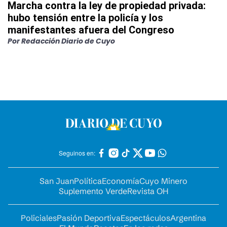
Marcha contra la ley de propiedad privada:
hubo tensión entre la policía y los
manifestantes afuera del Congreso
Por
Redacción Diario de Cuyo
Seguinos en:
San Juan
Política
Economía
Cuyo Minero
Suplemento Verde
Revista OH
Policiales
Pasión Deportiva
Espectáculos
Argentina