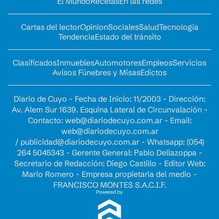
El Mundo
Recetas
En las redes
Cartas del lector
Opinion
Sociales
Salud
Tecnología
Tendencia
Estado del tránsito
Clasificados
Inmuebles
Automotores
Empleos
Servicios
Avisos Fúnebres y Misas
Edictos
Diario de Cuyo - Fecha de Inicio: 11/2003 - Dirección:
Av. Alem Sur 1639. Esquina Lateral de Circunvalación -
Contacto:
web@diariodecuyo.com.ar
- Email:
web@diariodecuyo.com.ar
/
publicidad@diariodecuyo.com.ar
-
Whatsapp: (054)
264 5045343 - Gerente General: Pablo Dellazoppa -
Secretario de Redacción: Diego Castillo - Editor Web:
Mario Romero - Empresa propietaria del medio -
FRANCISCO MONTES S.A.C.I.F.