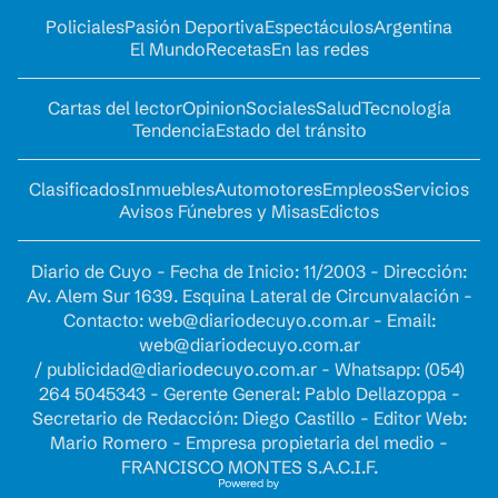
Policiales
Pasión Deportiva
Espectáculos
Argentina
El Mundo
Recetas
En las redes
Cartas del lector
Opinion
Sociales
Salud
Tecnología
Tendencia
Estado del tránsito
Clasificados
Inmuebles
Automotores
Empleos
Servicios
Avisos Fúnebres y Misas
Edictos
Diario de Cuyo - Fecha de Inicio: 11/2003 - Dirección:
Av. Alem Sur 1639. Esquina Lateral de Circunvalación -
Contacto:
web@diariodecuyo.com.ar
- Email:
web@diariodecuyo.com.ar
/
publicidad@diariodecuyo.com.ar
-
Whatsapp: (054)
264 5045343 - Gerente General: Pablo Dellazoppa -
Secretario de Redacción: Diego Castillo - Editor Web:
Mario Romero - Empresa propietaria del medio -
FRANCISCO MONTES S.A.C.I.F.