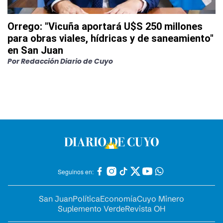
Orrego: "Vicuña aportará U$S 250 millones
para obras viales, hídricas y de saneamiento"
en San Juan
Por
Redacción Diario de Cuyo
Seguinos en:
San Juan
Política
Economía
Cuyo Minero
Suplemento Verde
Revista OH