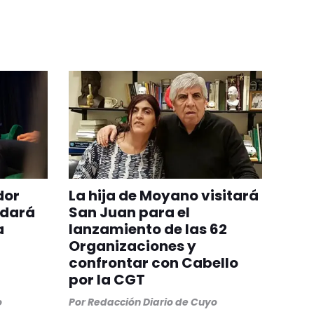
dor
La hija de Moyano visitará
ndará
San Juan para el
a
lanzamiento de las 62
Organizaciones y
confrontar con Cabello
por la CGT
o
Por
Redacción Diario de Cuyo