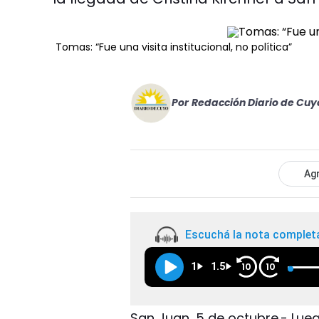
Tomas: “Fue una visita institucional, no política”
Por
Redacción Diario de Cuy
Agr
Escuchá la nota complet
1
1.5
10
10
San Juan, 5 de octubre.- Luego