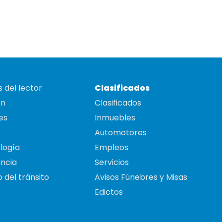
 del lector
Clasificados
on
Clasificados
es
Inmuebles
Automotores
logía
Empleos
ncia
Servicios
 del tránsito
Avisos Fúnebres y Misas
Edictos