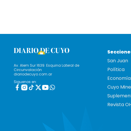
Seccione
San Juan
Av. Alem Sur 1639. Esquina Lateral de
Política
Circunvalación
diariodecuyo.com.ar
Economía
Siguenos en:
Cuyo Mine
Suplemen
Revista O