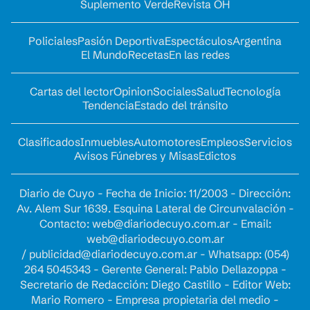
Suplemento Verde
Revista OH
Policiales
Pasión Deportiva
Espectáculos
Argentina
El Mundo
Recetas
En las redes
Cartas del lector
Opinion
Sociales
Salud
Tecnología
Tendencia
Estado del tránsito
Clasificados
Inmuebles
Automotores
Empleos
Servicios
Avisos Fúnebres y Misas
Edictos
Diario de Cuyo - Fecha de Inicio: 11/2003 - Dirección:
Av. Alem Sur 1639. Esquina Lateral de Circunvalación -
Contacto:
web@diariodecuyo.com.ar
- Email:
web@diariodecuyo.com.ar
/
publicidad@diariodecuyo.com.ar
-
Whatsapp: (054)
264 5045343 - Gerente General: Pablo Dellazoppa -
Secretario de Redacción: Diego Castillo - Editor Web:
Mario Romero - Empresa propietaria del medio -